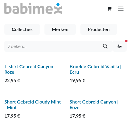
Overslaan naar inhoud
Collecties
Merken
Producten
ac
T-shirt Gebreid Canyon |
Broekje Gebreid Vanilla |
-15 %
-15 %
Roze
Ecru
22,95
€
19,95
€
Short Gebreid Cloudy Mint
Short Gebreid Canyon |
-15 %
-15 %
| Mint
Roze
17,95
€
17,95
€