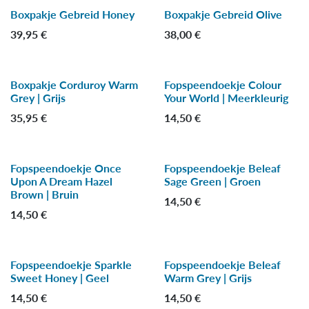
Boxpakje Gebreid Honey
Boxpakje Gebreid Olive
-15 %
-15 %
39,95
€
38,00
€
Boxpakje Corduroy Warm
Fopspeendoekje Colour
-30 %
-30 %
Grey | Grijs
Your World | Meerkleurig
35,95
€
14,50
€
Fopspeendoekje Once
Fopspeendoekje Beleaf
-30 %
-30 %
Upon A Dream Hazel
Sage Green | Groen
Brown | Bruin
14,50
€
14,50
€
Fopspeendoekje Sparkle
Fopspeendoekje Beleaf
-40 %
-30 %
Sweet Honey | Geel
Warm Grey | Grijs
14,50
€
14,50
€