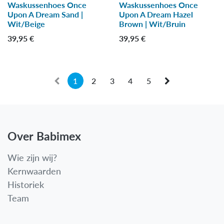
Waskussenhoes Once
Waskussenhoes Once
-30 %
-30 %
Upon A Dream Sand |
Upon A Dream Hazel
Wit/Beige
Brown | Wit/Bruin
39,95
€
39,95
€
1
2
3
4
5
Over Babimex
Wie zijn wij?
Kernwaarden
Historiek
Team