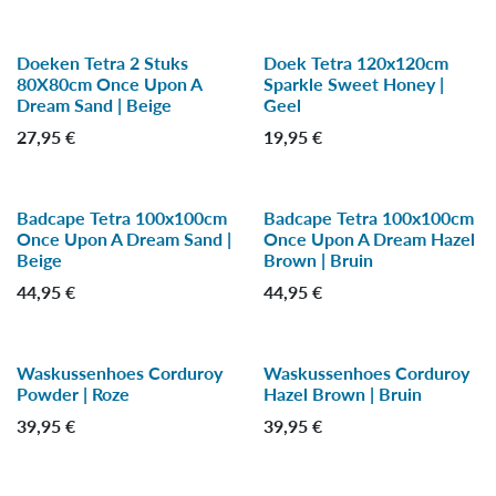
Doeken Tetra 2 Stuks
Doek Tetra 120x120cm
-30 %
-40 %
80X80cm Once Upon A
Sparkle Sweet Honey |
Dream Sand | Beige
Geel
27,95
€
19,95
€
Badcape Tetra 100x100cm
Badcape Tetra 100x100cm
-30 %
-30 %
Once Upon A Dream Sand |
Once Upon A Dream Hazel
Beige
Brown | Bruin
44,95
€
44,95
€
Waskussenhoes Corduroy
Waskussenhoes Corduroy
-15 %
-30 %
Powder | Roze
Hazel Brown | Bruin
39,95
€
39,95
€