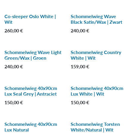
Co-sleeper Oslo White |
Schommelwieg Wave
Wit
Black Satin/Wax | Zwart
260,00
€
240,00
€
Schommelwieg Wave Light
Schommelwieg Country
-25 %
Green/Wax | Groen
White | Wit
240,00
€
159,00
€
Schommelwieg 40x90cm
Schommelwieg 40x90cm
-25 %
-25 %
Lux Seal Grey | Antraciet
Lux White | Wit
150,00
€
150,00
€
Schommelwieg 40x90cm
Schommelwieg Torsten
-25 %
Lux Natural
White/Natural | Wit