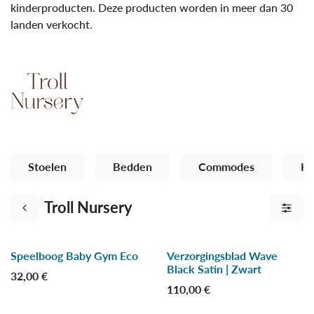
kinderproducten. Deze producten worden in meer dan 30
landen verkocht.
Stoelen
Bedden
Commodes
Kl
Troll Nursery
Speelboog Baby Gym Eco
Verzorgingsblad Wave
-25 %
Black Satin | Zwart
32,00
€
110,00
€