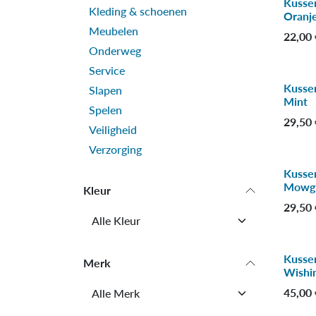
Kussen
-50
Kleding & schoenen
Oranj
Meubelen
22,00
Onderweg
Service
Kusse
Slapen
Mint
Spelen
29,50
Veiligheid
Verzorging
Kusse
Mowgli
Kleur
29,50
Kusse
Merk
-30
Wishin
45,00