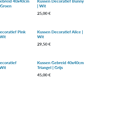
ebreid 40x40cm
Kussen Decoratief Bunny
| Groen
| Wit
25,00
€
ecoratief Pink
Kussen Decoratief Alice |
Wit
Wit
29,50
€
ecoratief
Kussen Gebreid 40x40cm
-30 %
 Wit
Triangel | Grijs
45,00
€