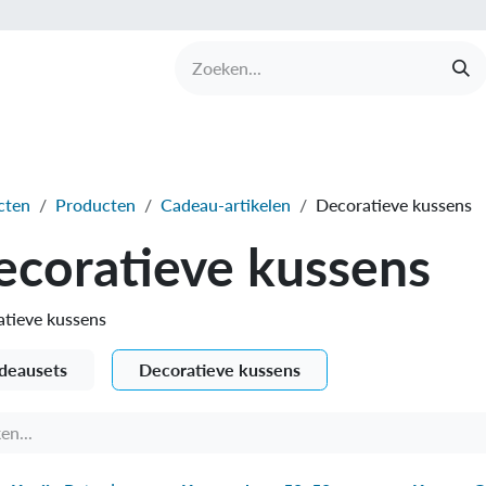
UCTEN
MERKEN
COLLECTIES
OVER BABI
cten
Producten
Cadeau-artikelen
Decoratieve kussens
ecoratieve kussens
tieve kussens
deausets
Decoratieve kussens