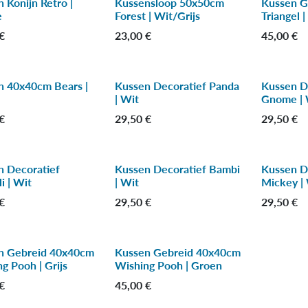
 Konijn Retro |
Kussensloop 50x50cm
Kussen G
 %
-50 %
-30 %
e
Forest | Wit/Grijs
Triangel 
€
23,00
€
45,00
€
n 40x40cm Bears |
Kussen Decoratief Panda
Kussen D
| Wit
Gnome | 
€
29,50
€
29,50
€
n Decoratief
Kussen Decoratief Bambi
Kussen D
 | Wit
| Wit
Mickey |
€
29,50
€
29,50
€
n Gebreid 40x40cm
Kussen Gebreid 40x40cm
 %
-30 %
g Pooh | Grijs
Wishing Pooh | Groen
€
45,00
€