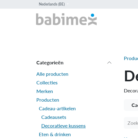
Overslaan naar inhoud
Nederlands (BE)
HOME
PROD
Produ
Categorieën
D
Alle producten
Collecties
Decora
Merken
Producten
Ca
Cadeau-artikelen
Cadeausets
Decoratieve kussens
Eten & drinken