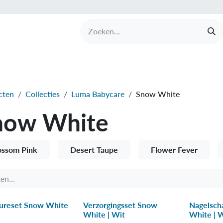
UCTEN
MERKEN
COLLECTIES
OVER BABI
cten
Collecties
Luma Babycare
Snow White
now White
ossom Pink
Desert Taupe
Flower Fever
ureset Snow White
Verzorgingsset Snow
Nagelsch
White | Wit
White | 