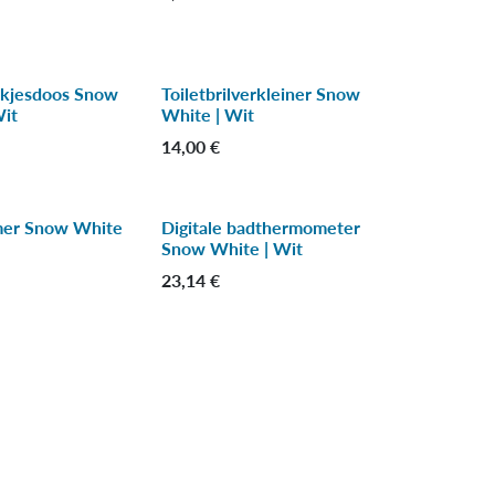
ekjesdoos Snow
Toiletbrilverkleiner Snow
Wit
White | Wit
14,00
€
mer Snow White
Digitale badthermometer
Snow White | Wit
23,14
€