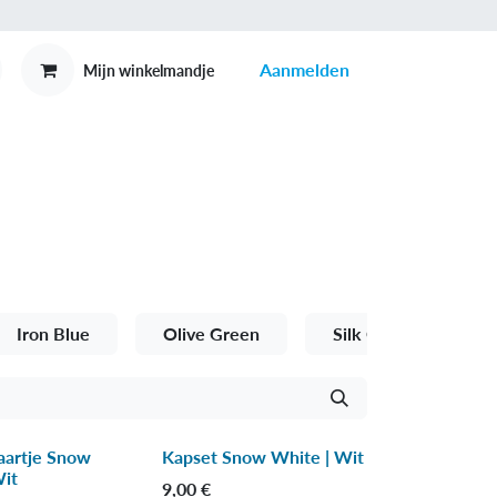
Aanmelden
Mijn winkelmandje
MEX
CONTACT
Iron Blue
Olive Green
Silk Oat
Sn
aartje Snow
Kapset Snow White | Wit
Wit
9,00
€