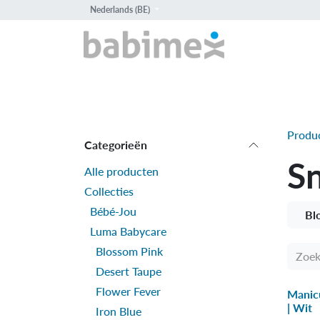
Overslaan naar inhoud
Nederlands (BE)
HOME
PROD
Produ
Categorieën
S
Alle producten
Collecties
Bébé-Jou
Bl
Luma Babycare
Blossom Pink
Desert Taupe
Flower Fever
Manic
| Wit
Iron Blue