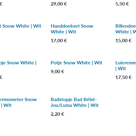
€
29,00
€
5,50
€
t Snow White | Wit
Handdoekset Snow
Billendo
White | Wit
White | 
17,00
€
15,00
€
pje Snow White |
Potje Snow White | Wit
Luierem
| Wit
9,00
€
€
17,50
€
ermometer Snow
Badstopje Bad Bébé-
| Wit
Jou/Luma White | Wit
2,20
€