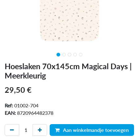
Hoeslaken 70x145cm Magical Days |
Meerkleurig
29,50
€
Ref:
01002-704
EAN:
8720964482378
Aan winkelmandje toevoegen