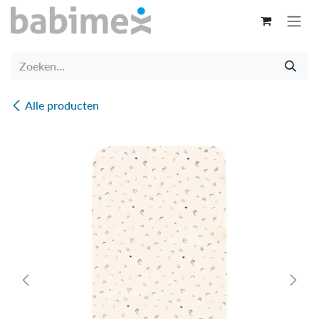
Overslaan naar inhoud
Alle producten