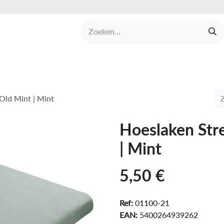
UCTEN
MERKEN
COLLECTIES
OVER BABI
Old Mint | Mint
Hoeslaken Str
| Mint
5,50
€
Ref:
01100-21
EAN:
5400264939262