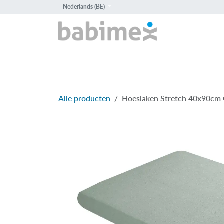
Overslaan naar inhoud
Nederlands (BE)
HOME
PROD
Alle producten
Hoeslaken Stretch 40x90cm 