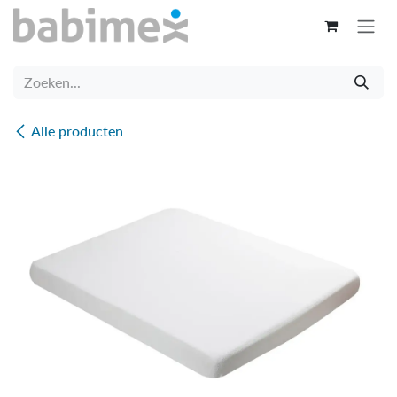
Overslaan naar inhoud
Alle producten