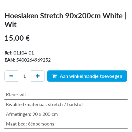
Hoeslaken Stretch 90x200cm White |
Wit
15,00
€
Ref:
01104-01
EAN:
5400264969252
Aan winkelmandje toevoegen
Kleur
:
wit
Kwaliteit/materiaal
:
stretch / badstof
Afmetingen
:
90 x 200 cm
Maat bed
:
éénpersoons