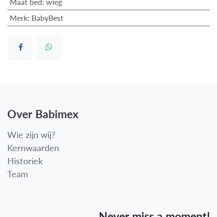
Maat bed
:
wieg
Merk
:
BabyBest
Over Babimex
Wie zijn wij?
Kernwaarden
Historiek
Team
Never miss a moment!