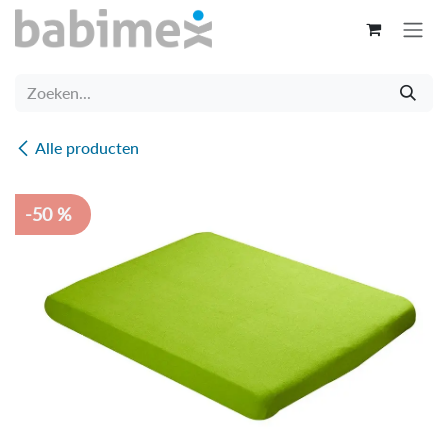
Overslaan naar inhoud
Alle producten
-50 %