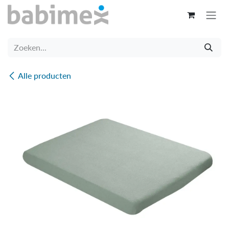
Overslaan naar inhoud
Alle producten