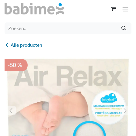
Overslaan naar inhoud
Alle producten
-50 %