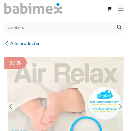
Overslaan naar inhoud
Alle producten
-50 %