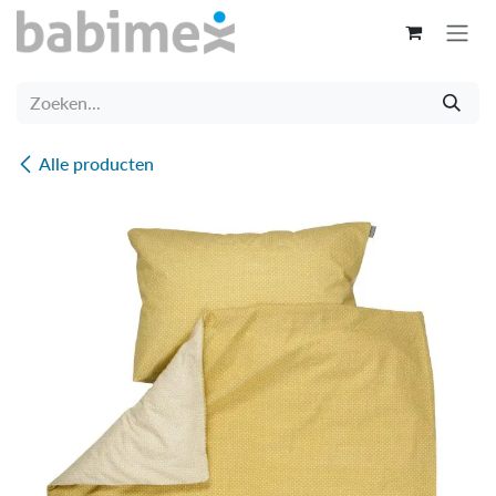
Overslaan naar inhoud
Alle producten