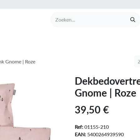
UCTEN
MERKEN
COLLECTIES
OVER BABI
nk Gnome | Roze
Dekbedovertr
Gnome | Roze
39,50
€
Ref:
01155-210
EAN:
5400264939590