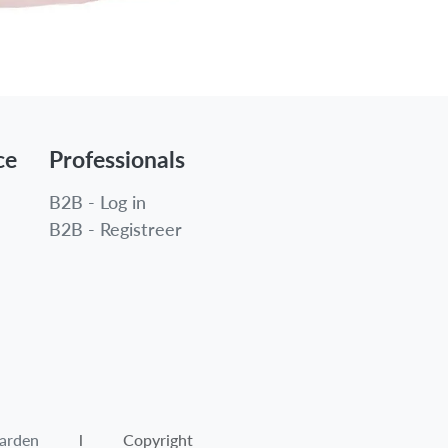
ce
Professionals
B2B - Log in
B2B - Registreer
arden​
l Copyright