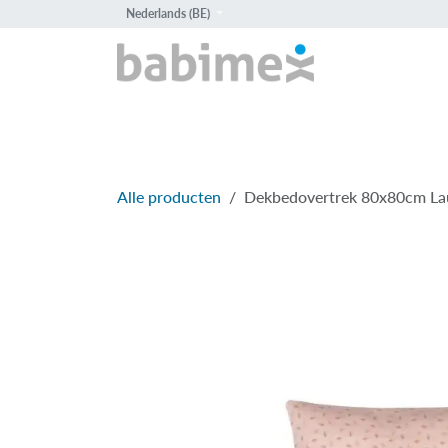
Overslaan naar inhoud
Nederlands (BE)
HOME
PROD
Alle producten
Dekbedovertrek 80x80cm Lau