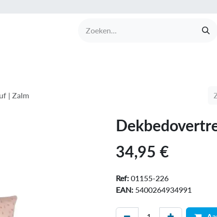
UCTEN
MERKEN
COLLECTIES
OVER BABI
f | Zalm
Dekbedovertre
34,95
€
Ref:
01155-226
EAN:
5400264934991
Aa