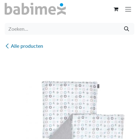
Overslaan naar inhoud
Alle producten