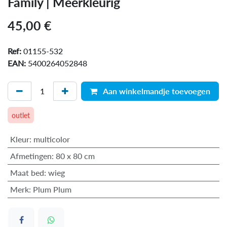
Family | Meerkleurig
45,00
€
Ref:
01155-532
EAN:
5400264052848
Aan winkelmandje toevoegen
outlet
Kleur
:
multicolor
Afmetingen
:
80 x 80 cm
Maat bed
:
wieg
Merk
:
Plum Plum