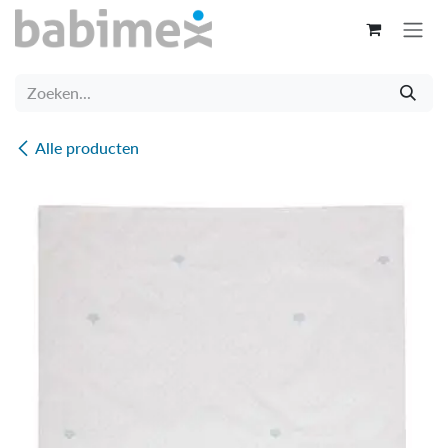
Overslaan naar inhoud
Alle producten