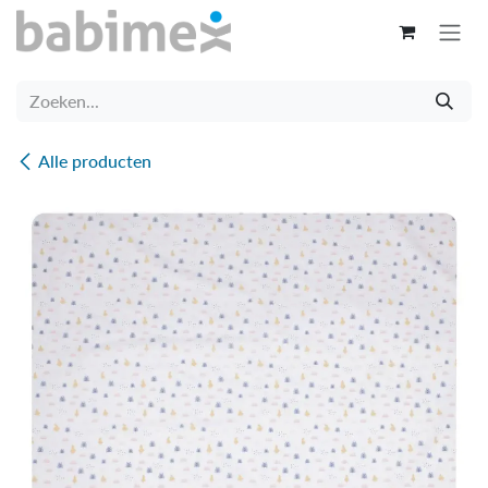
Overslaan naar inhoud
Alle producten