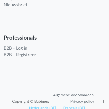
Nieuwsbrief
Professionals
B2B - Log in
B2B - Registreer
Algemene Voorwaarden​
l
Copyright © Babimex l
Privacy policy
l
Nederlands (BE)
-
Français (BE)