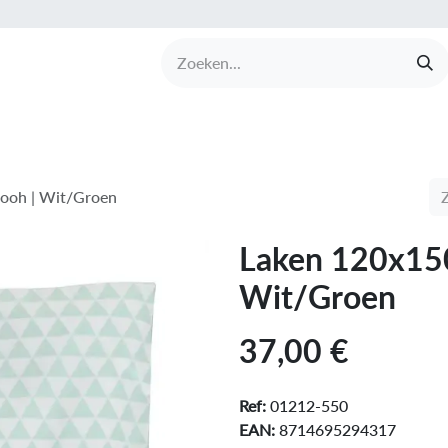
UCTEN
MERKEN
COLLECTIES
OVER BABI
ooh | Wit/Groen
Laken 120x15
Wit/Groen
37,00
€
Ref:
01212-550
EAN:
8714695294317