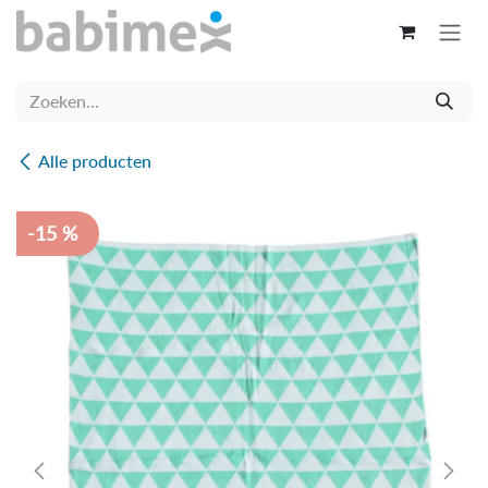
Overslaan naar inhoud
Alle producten
-15 %