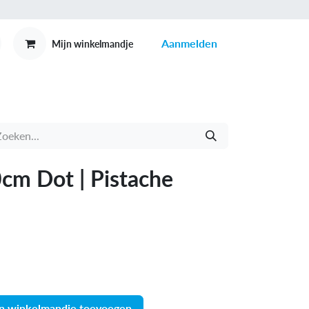
Aanmelden
Mijn winkelmandje
MEX
CONTACT
m Dot | Pistache
n winkelmandje toevoegen