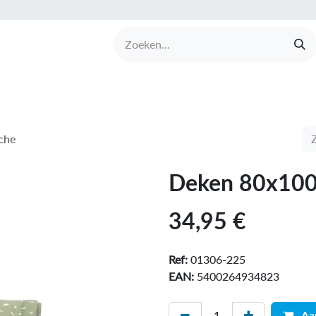
UCTEN
MERKEN
COLLECTIES
OVER BABI
che
Deken 80x100c
34,95
€
Ref:
01306-225
EAN:
5400264934823
Aa