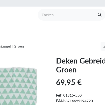
UCTEN
MERKEN
COLLECTIES
OVER BABI
iangel | Groen
Deken Gebreid
Groen
69,95
€
Ref:
01315-550
EAN:
8714695294720