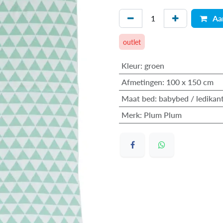
Aa
outlet
Kleur
:
groen
Afmetingen
:
100 x 150 cm
Maat bed
:
babybed / ledikan
Merk
:
Plum Plum