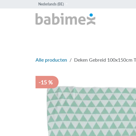
Overslaan naar inhoud
Nederlands (BE)
HOME
PROD
Alle producten
Deken Gebreid 100x150cm Tr
-15 %