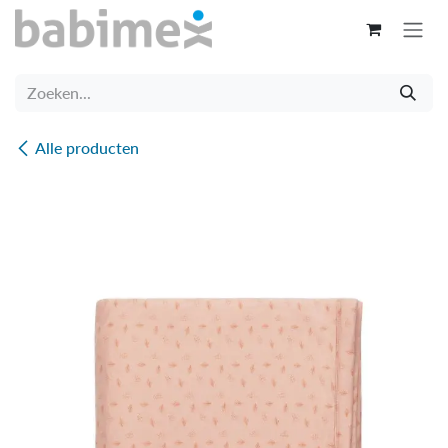
Overslaan naar inhoud
Alle producten