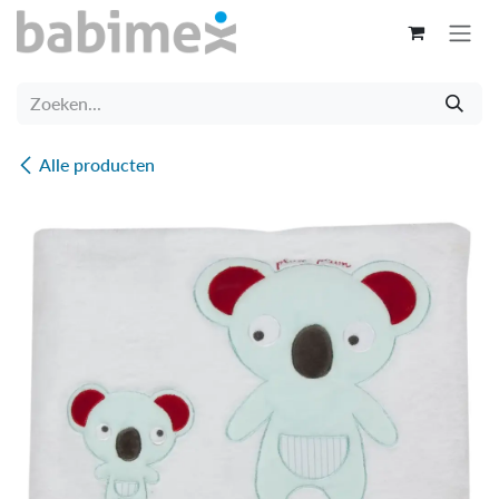
Overslaan naar inhoud
Alle producten