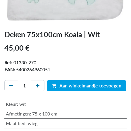
Deken 75x100cm Koala | Wit
45,00
€
Ref:
01330-270
EAN:
5400264960051
Aan winkelmandje toevoegen
Kleur
:
wit
Afmetingen
:
75 x 100 cm
Maat bed
:
wieg