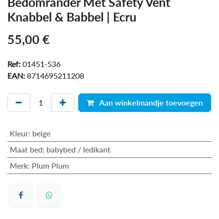
Bedomrander Met Safety Vent
Knabbel & Babbel | Ecru
55,00
€
Ref:
01451-536
EAN:
8714695211208
Aan winkelmandje toevoegen
Kleur
:
beige
Maat bed
:
babybed / ledikant
Merk
:
Plum Plum