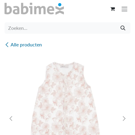
Overslaan naar inhoud
Alle producten