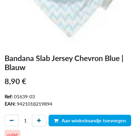
Bandana Slab Jersey Chevron Blue |
Blauw
8,90
€
Ref:
01639-03
EAN:
9421018219894
Aan winkelmandje toevoegen
outlet