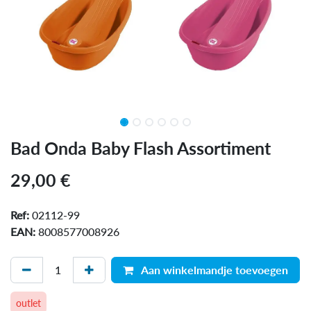
Bad Onda Baby Flash Assortiment
29,00
€
Ref:
02112-99
EAN:
8008577008926
Aan winkelmandje toevoegen
outlet