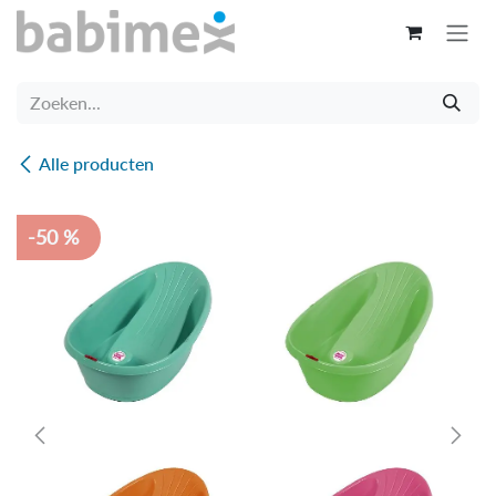
Overslaan naar inhoud
Alle producten
-50 %