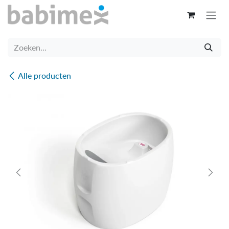
Overslaan naar inhoud
Alle producten