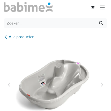
Overslaan naar inhoud
Alle producten