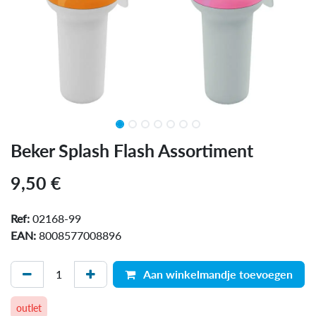
Beker Splash Flash Assortiment
9,50
€
Ref:
02168-99
EAN:
8008577008896
Aan winkelmandje toevoegen
outlet