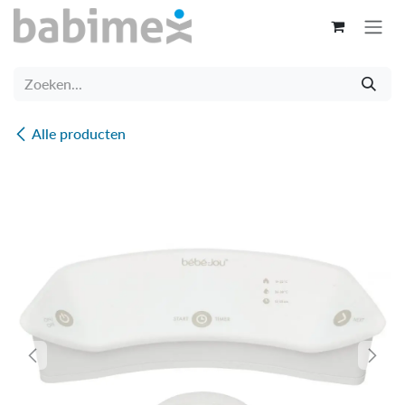
Overslaan naar inhoud
Alle producten