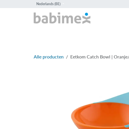
Overslaan naar inhoud
Nederlands (BE)
HOME
PROD
Alle producten
Eetkom Catch Bowl | Oranje