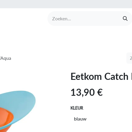
UCTEN
MERKEN
COLLECTIES
OVER BABI
/Aqua
Eetkom Catch 
13,90
€
KLEUR