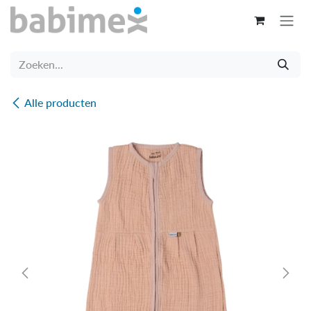
Overslaan naar inhoud
Alle producten