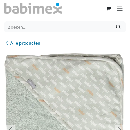
Overslaan naar inhoud
Alle producten