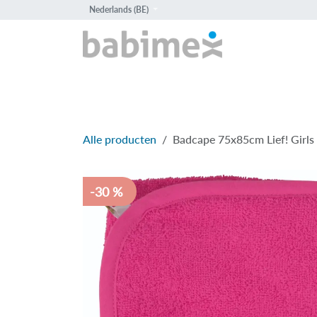
Overslaan naar inhoud
Nederlands (BE)
HOME
PROD
Alle producten
Badcape 75x85cm Lief! Girls 
-30 %