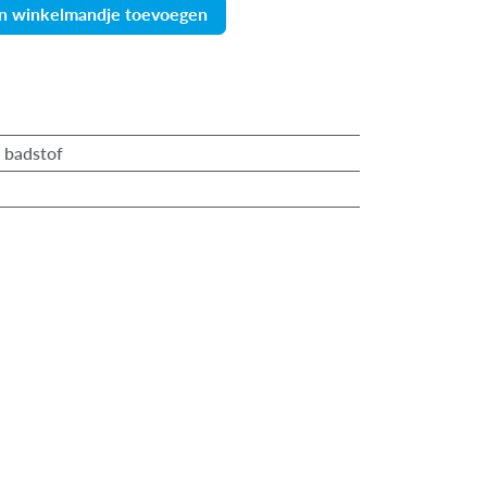
n winkelmandje toevoegen
/ badstof