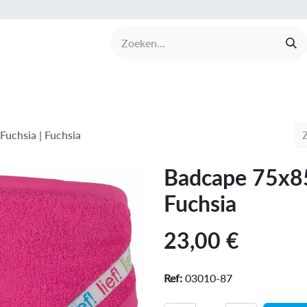
UCTEN
MERKEN
COLLECTIES
OVER BABI
Fuchsia | Fuchsia
Badcape 75x85c
Fuchsia
23,00
€
Ref:
03010-87