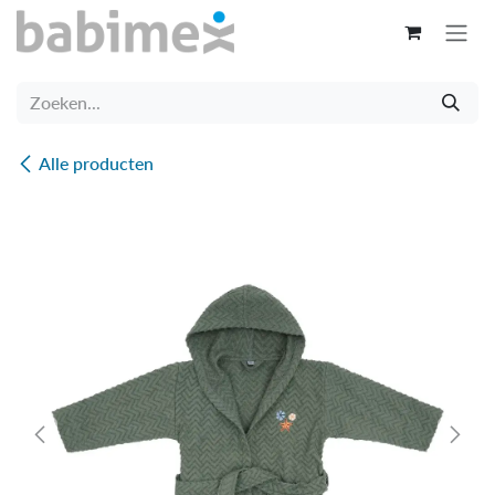
Overslaan naar inhoud
Alle producten