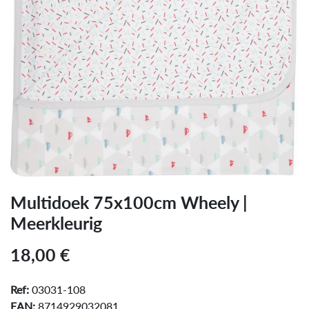
Multidoek 75x100cm Wheely |
Meerkleurig
18,00
€
Ref:
03031-108
EAN:
8714929032081