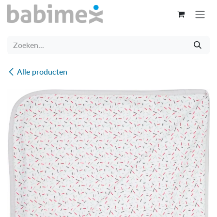
Overslaan naar inhoud
Alle producten