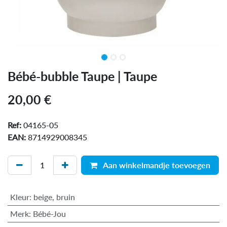
Bébé-bubble Taupe | Taupe
20,00
€
Ref:
04165-05
EAN:
8714929008345
Aan winkelmandje toevoegen
Kleur
:
beige
,
bruin
Merk
:
Bébé-Jou