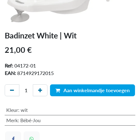
Badinzet White | Wit
21,00
€
Ref:
04172-01
EAN:
8714929172015
Aan winkelmandje toevoegen
Kleur
:
wit
Merk
:
Bébé-Jou