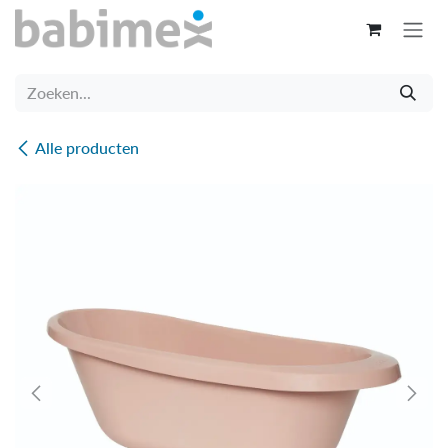
Overslaan naar inhoud
Alle producten