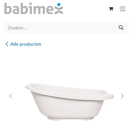
Overslaan naar inhoud
Alle producten