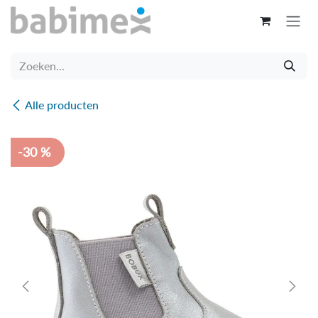
Overslaan naar inhoud
Alle producten
-30 %