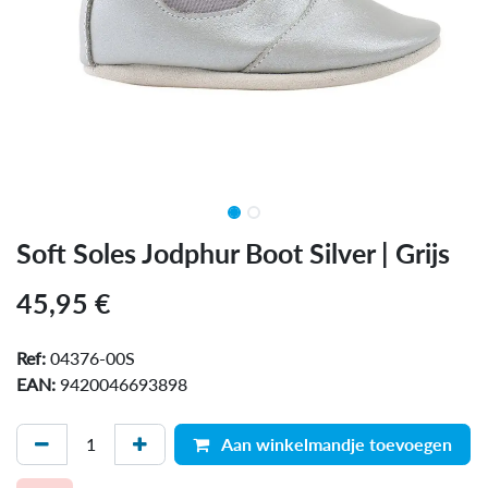
Soft Soles Jodphur Boot Silver | Grijs
45,95
€
Ref:
04376-00S
EAN:
9420046693898
Aan winkelmandje toevoegen