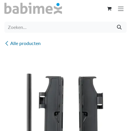
Overslaan naar inhoud
Alle producten