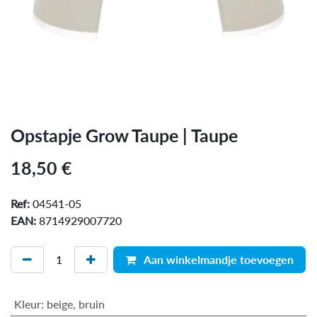
Opstapje Grow Taupe | Taupe
18,50
€
Ref:
04541-05
EAN:
8714929007720
Aan winkelmandje toevoegen
Kleur
:
beige
,
bruin