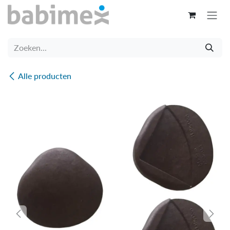
Overslaan naar inhoud
Alle producten