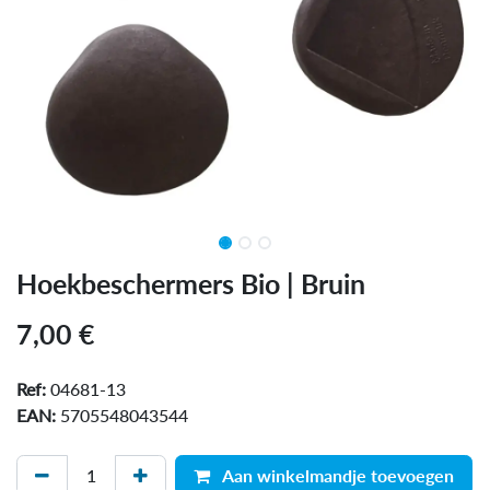
Hoekbeschermers Bio | Bruin
7,00
€
Ref:
04681-13
EAN:
5705548043544
Aan winkelmandje toevoegen