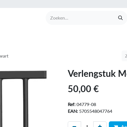
UCTEN
MERKEN
COLLECTIES
OVER BABI
wart
Verlengstuk M
50,00
€
Ref:
04779-08
EAN:
5705548047764
Aa