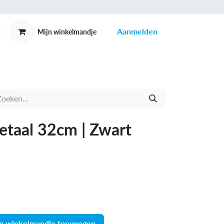
Aanmelden
Mijn winkelmandje
MEX
CONTACT
etaal 32cm | Zwart
n winkelmandje toevoegen