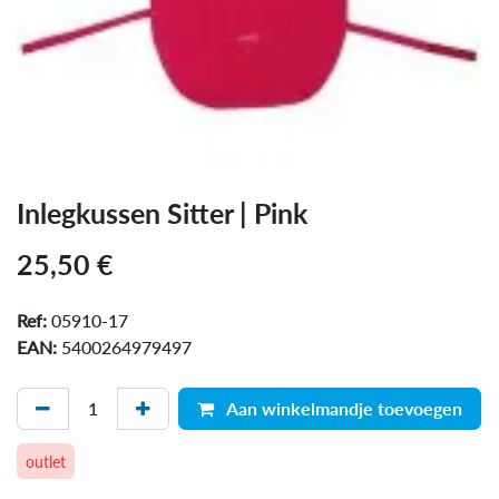
Inlegkussen Sitter | Pink
25,50
€
Ref:
05910-17
EAN:
5400264979497
Aan winkelmandje toevoegen
outlet