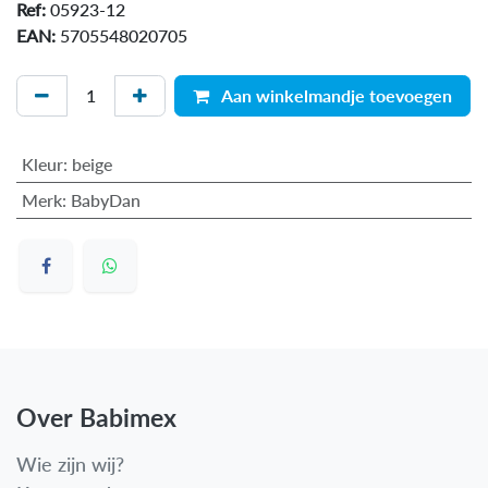
Ref:
05923-12
EAN:
5705548020705
Aan winkelmandje toevoegen
Kleur
:
beige
Merk
:
BabyDan
Over Babimex
Wie zijn wij?