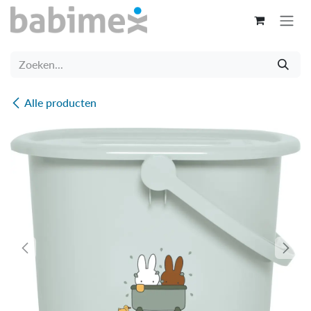
Overslaan naar inhoud
Alle producten