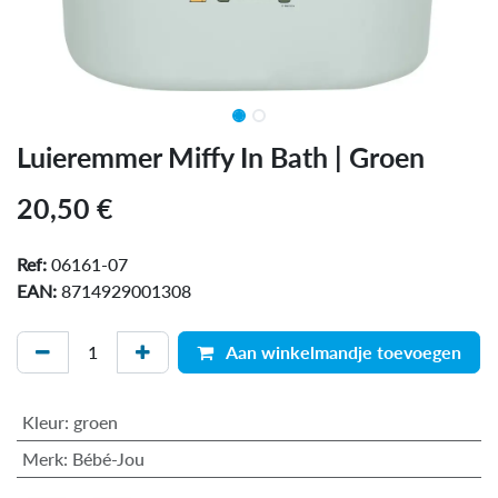
Luieremmer Miffy In Bath | Groen
20,50
€
Ref:
06161-07
EAN:
8714929001308
Aan winkelmandje toevoegen
Kleur
:
groen
Merk
:
Bébé-Jou