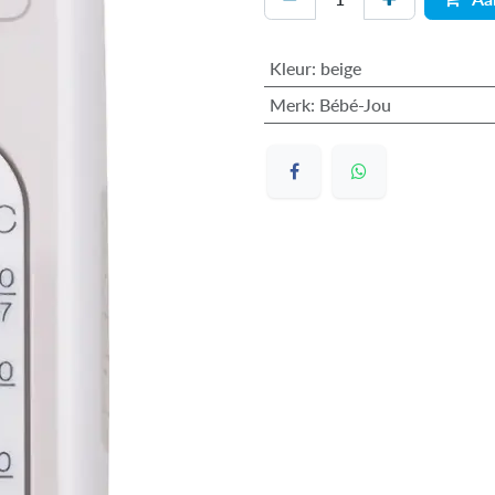
Kleur
:
beige
Merk
:
Bébé-Jou