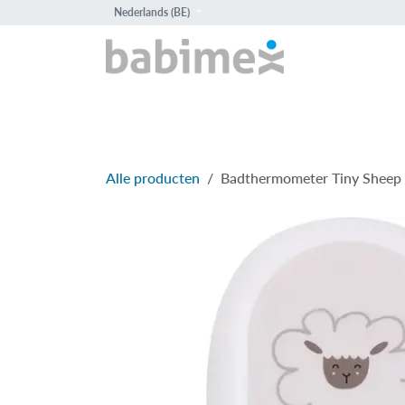
Overslaan naar inhoud
Nederlands (BE)
HOME
PROD
Alle producten
Badthermometer Tiny Sheep 