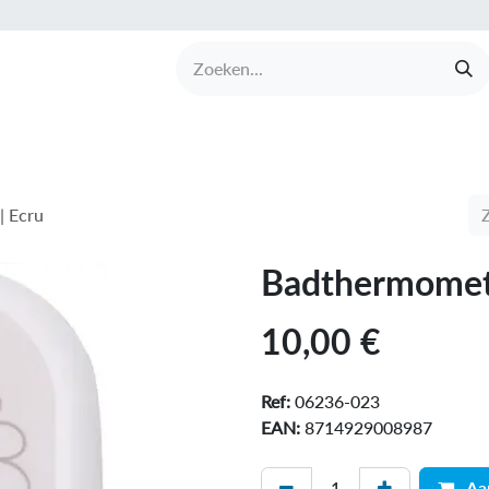
UCTEN
MERKEN
COLLECTIES
OVER BABI
| Ecru
Badthermomete
10,00
€
Ref:
06236-023
EAN:
8714929008987
Aa