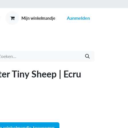
Aanmelden
Mijn winkelmandje
MEX
CONTACT
r Tiny Sheep | Ecru
n winkelmandje toevoegen